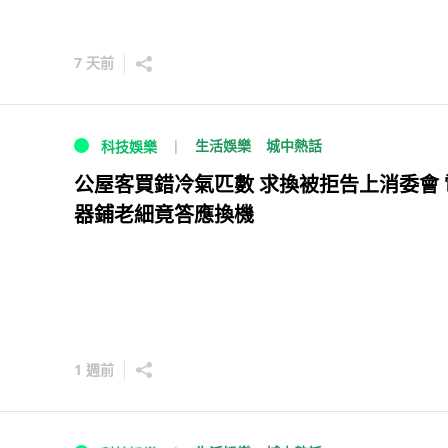
7 天前
生活娛樂
城中熱話
科技娛樂
公屋客買錯冷氣匹數 求換被拒告上消委會 
器鋪老細竟答應換機
1 週前