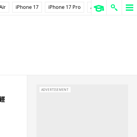
Air
iPhone 17
iPhone 17 Pro
AirPods Pro 3
Ap
ADVERTISEMENT
 經