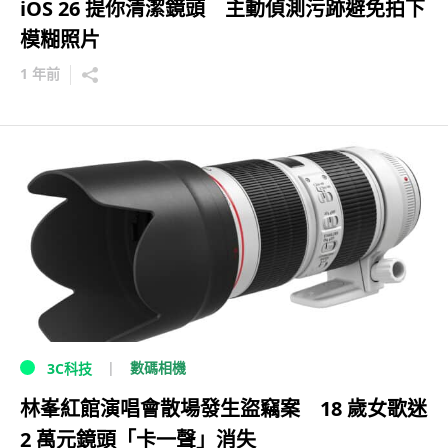
iOS 26 提你清潔鏡頭 主動偵測污跡避免拍下
模糊照片
1 年前
數碼相機
3C科技
林峯紅館演唱會散場發生盜竊案 18 歲女歌迷
2 萬元鏡頭「卡一聲」消失