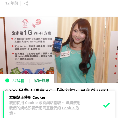
12 年前
家居無線
3C科技
$229 月費！即享 1G 「全家速」屋內外 WiFi
本網站正使用 Cookie
服務
我們使用 Cookie 改善網站體驗。 繼續使用
我們的網站即表示您同意我們的
Cookie 政
13 年前
策
。