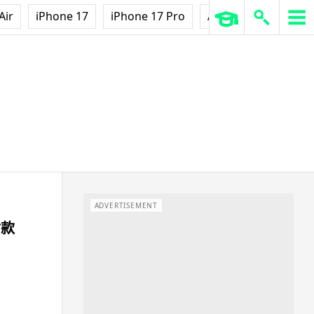
Air
iPhone 17
iPhone 17 Pro
AirPods Pro 3
Ap
ADVERTISEMENT
付款