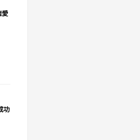
癒愛
動成功