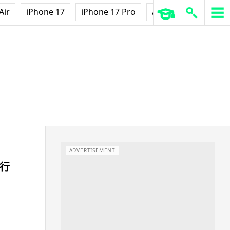
Air
iPhone 17
iPhone 17 Pro
AirPods Pro 3
Ap
ADVERTISEMENT
發行