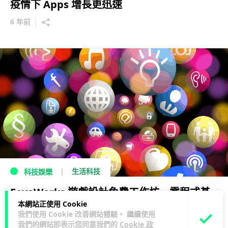
疫情下 Apps 增長更迅速
6 年前
生活科技
科技娛樂
FevaWorks 遊戲設計免費工作坊 零程式基
本網站正使用 Cookie
礎亦可輕易上手
我們使用 Cookie 改善網站體驗。 繼續使用
我們的網站即表示您同意我們的
Cookie 政
6 年前