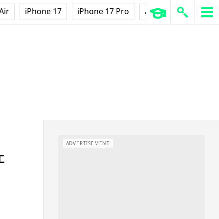
Air
iPhone 17
iPhone 17 Pro
AirPods Pro 3
Ap
ADVERTISEMENT
工