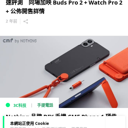
速評測 同場加映 Buds Pro 2 + Watch Pro 2
+ 公佈開售詳情
2 年前
手提電話
3C科技
Nothing 品牌 DIY 手機 CMF Phone 1 硬件
本網站正使用 Cookie
規格+售價+開賣日期