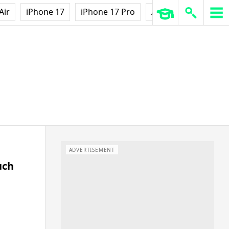
Air
iPhone 17
iPhone 17 Pro
AirPods Pro 3
Ap
ADVERTISEMENT
uch