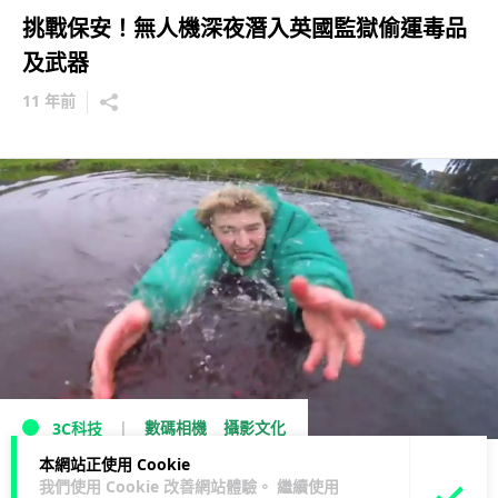
挑戰保安！無人機深夜潛入英國監獄偷運毒品
及武器
11 年前
數碼相機
攝影文化
3C科技
本網站正使用 Cookie
初次用航拍機即出事 青年飛身落水救機
我們使用 Cookie 改善網站體驗。 繼續使用