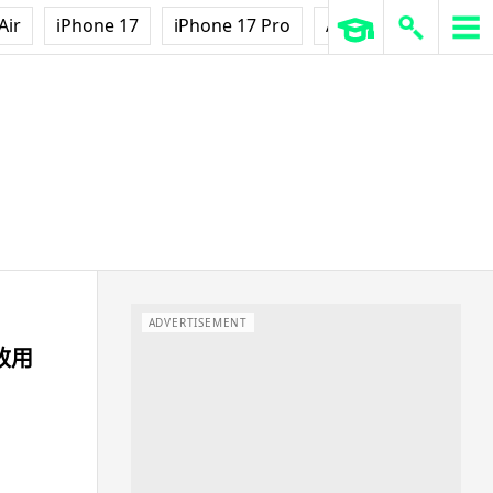
Air
iPhone 17
iPhone 17 Pro
AirPods Pro 3
Ap
ADVERTISEMENT
改用