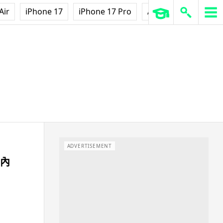
Air
iPhone 17
iPhone 17 Pro
AirPods Pro 3
Ap
ADVERTISEMENT
期內