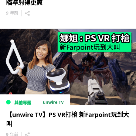
瞄準射得更爽
9 年前
unwire TV
其他專題
【unwire TV】PS VR打槍 新Farpoint玩到大
叫
9 年前