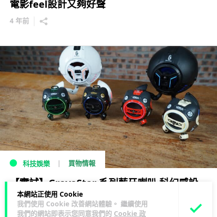
電影feel設計又夠好聲
4 年前
買物情報
科技娛樂
【實試】GravaStar 系列藍牙喇叭 科幻感設
本網站正使用 Cookie
計 + 六色 LED 呼吸燈
我們使用 Cookie 改善網站體驗。 繼續使用
我們的網站即表示您同意我們的
Cookie 政
5 年前