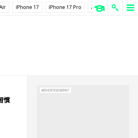
Air
iPhone 17
iPhone 17 Pro
AirPods Pro 3
Ap
ADVERTISEMENT
好習慣