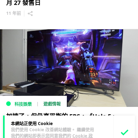
月 27 發售日
11 年前
遊戲情報
科技娛樂
加速了，但仍高平衡的 FPS，《Halo 5 :
本網站正使用 Cookie
Guardians》Multi-Play Beta 試玩
我們使用 Cookie 改善網站體驗。 繼續使用
我們的網站即表示您同意我們的
Cookie 政
12 年前