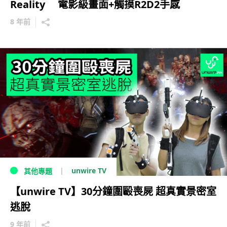
Reality 電影級畫面+觸摸R2D2手感
8 年前
unwire TV
其他專題
【unwire TV】30分鐘圍毆喪屍 超真實景密室
逃脫
9 年前