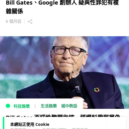
Bill Gates、Google 創辦人 疑與性罪犯有複
雜關係
6 個月前
生活娛樂
城中熱話
科技娛樂
Bill Gates 否認性醜聞指控 稱爆料電郵屬偽
本網站正使用 Cookie
造 前妻梅琳達憶婚姻痛苦時刻