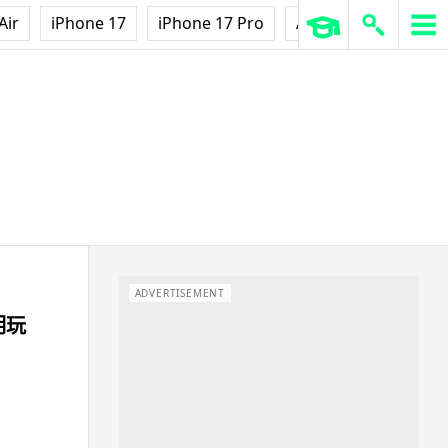
Air
iPhone 17
iPhone 17 Pro
AirPods Pro 3
Ap
ADVERTISEMENT
明玩