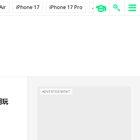
Air
iPhone 17
iPhone 17 Pro
AirPods Pro 3
Ap
ADVERTISEMENT
明玩