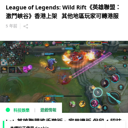
League of Legends: Wild Rift《英雄聯盟：
激鬥峽谷》香港上架 其他地區玩家可轉港服
5 年前
遊戲情報
科技娛樂
LoL 英雄聯盟推手遊版、家用機版 保留 4 招技