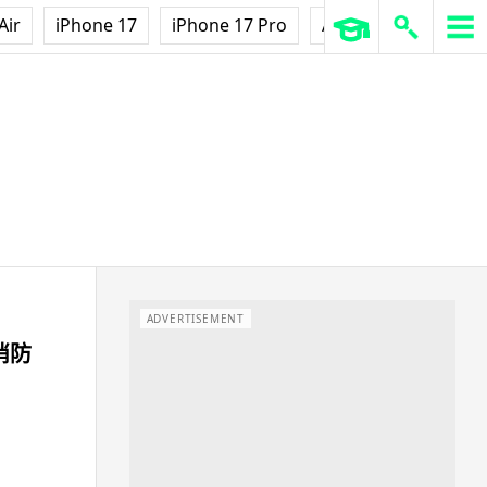
Air
iPhone 17
iPhone 17 Pro
AirPods Pro 3
Ap
ADVERTISEMENT
助消防