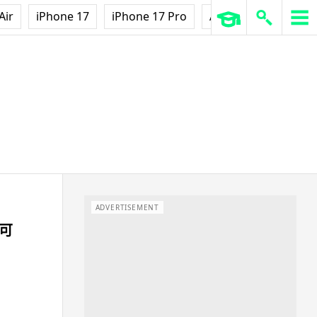
Air
iPhone 17
iPhone 17 Pro
AirPods Pro 3
Ap
ADVERTISEMENT
 可