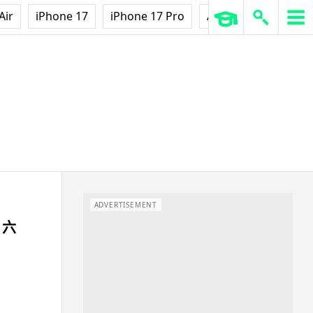
Air
iPhone 17
iPhone 17 Pro
AirPods Pro 3
Ap
ADVERTISEMENT
 六