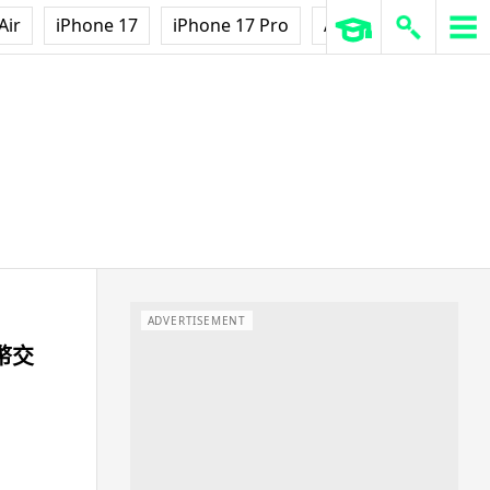
Air
iPhone 17
iPhone 17 Pro
AirPods Pro 3
Ap
ADVERTISEMENT
幣交