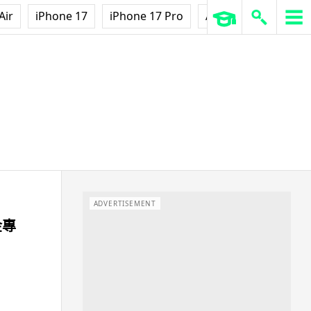
Air
iPhone 17
iPhone 17 Pro
AirPods Pro 3
Ap
ADVERTISEMENT
金專