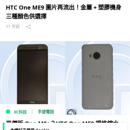
HTC One ME9 圖片再流出！金屬 + 塑膠機身
三種顏色供選擇
11 年前
手提電話
3C科技
平價版 One M9+？HTC One ME9 規格縮水