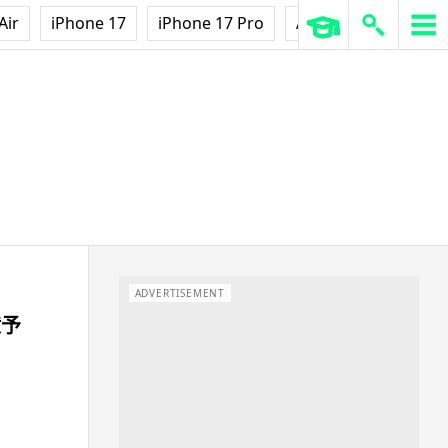
Air
iPhone 17
iPhone 17 Pro
AirPods Pro 3
Ap
ADVERTISEMENT
億予