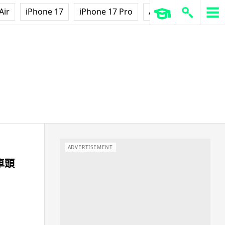
Air
iPhone 17
iPhone 17 Pro
AirPods Pro 3
Ap
ADVERTISEMENT
車頭