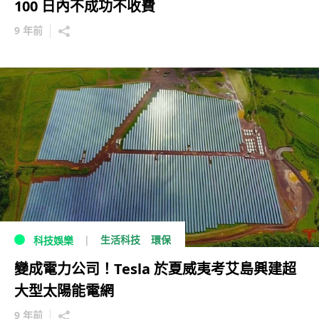
100 日內不成功不收費
9 年前
生活科技
環保
科技娛樂
變成電力公司！Tesla 於夏威夷考艾島興建超
大型太陽能電網
9 年前