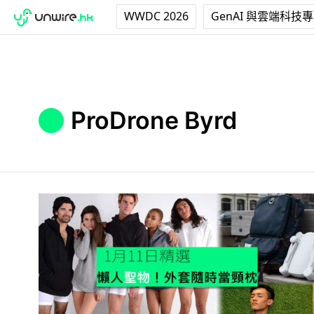
WWDC 2026
GenAI 與雲端科技
ProDrone Byrd