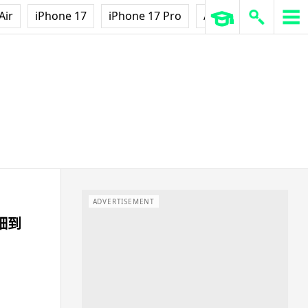
Air
iPhone 17
iPhone 17 Pro
AirPods Pro 3
Ap
ADVERTISEMENT
細到