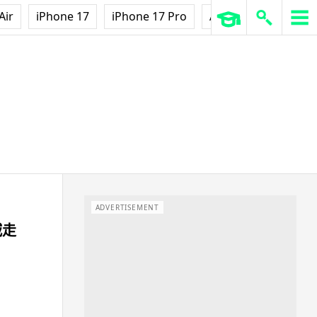
Air
iPhone 17
iPhone 17 Pro
AirPods Pro 3
Ap
ADVERTISEMENT
減走