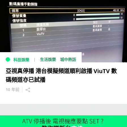
生活娛樂
城中熱話
科技娛樂
亞視真停播 港台模擬頻道順利啟播 ViuTV 數
碼頻道亦已試播
10 年前