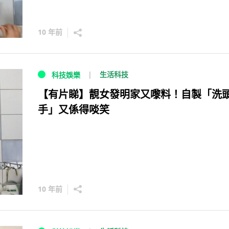
10 年前
生活科技
科技娛樂
【有片睇】靚女發明家又嚟料！自製「洗
手」又係得啖笑
10 年前