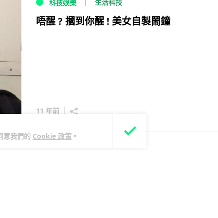
生活科技
科技娛樂
唔醒 ? 摑到你醒 ! 美女自製鬧鐘
11 年前
您同意我們的
Cookie 政策
。