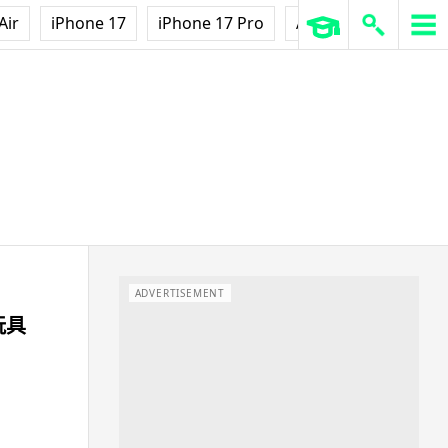
Air
iPhone 17
iPhone 17 Pro
AirPods Pro 3
Ap
ADVERTISEMENT
玩具