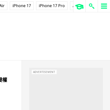
Air
iPhone 17
iPhone 17 Pro
AirPods Pro 3
Ap
ADVERTISEMENT
侵權