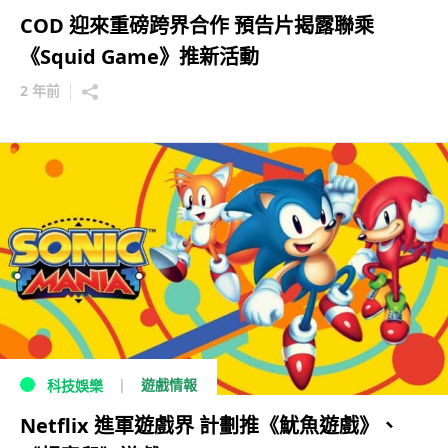
COD 迎來重磅跨界合作 預告片揭露聯乘
《Squid Game》推新活動
2 年前
遊戲情報
科技娛樂
Netflix 進軍遊戲界 計劃推《魷魚遊戲》、