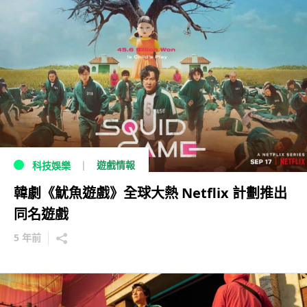
遊戲情報
科技娛樂
韓劇《魷魚遊戲》全球大熱 Netflix 計劃推出
同名遊戲
5 年前