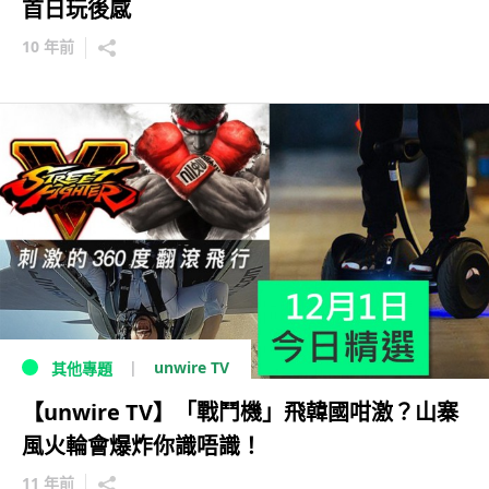
首日玩後感
10 年前
unwire TV
其他專題
【unwire TV】「戰鬥機」飛韓國咁激？山寨
風火輪會爆炸你識唔識！
11 年前