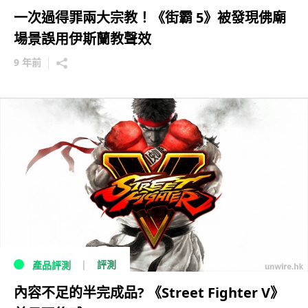
一次過得罪兩大宗教！《街霸 5》被發現佛廟
場景誤用伊斯蘭教聲效
9 年前
評測
產品評測
內容不足的半完成品? 《Street Fighter V》