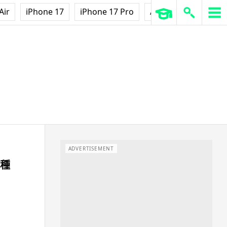
Air
iPhone 17
iPhone 17 Pro
AirPods Pro 3
Ap
ADVERTISEMENT
多種