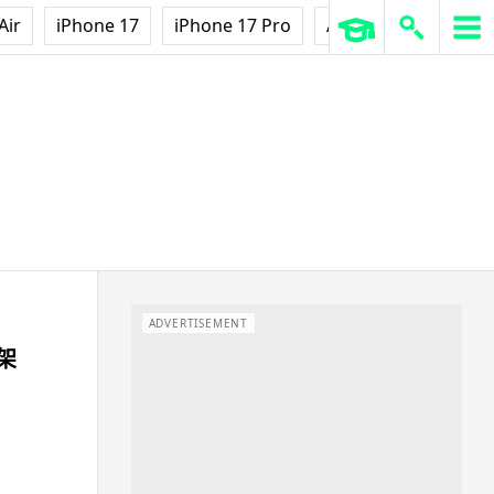
Air
iPhone 17
iPhone 17 Pro
AirPods Pro 3
Ap
ADVERTISEMENT
骨架