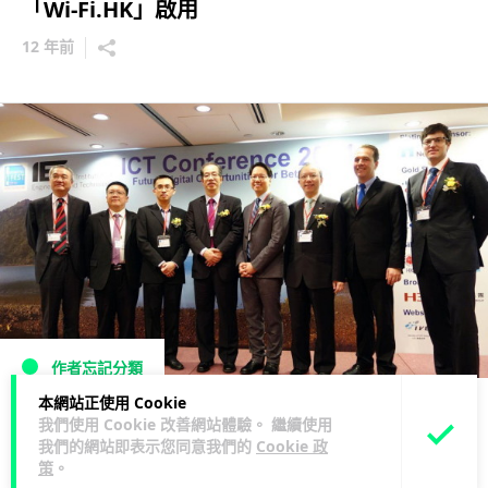
「Wi-Fi.HK」啟用
12 年前
作者忘記分類
本網站正使用 Cookie
預視未來 IT生活！ICT 科技研討會 2014
我們使用 Cookie 改善網站體驗。 繼續使用
我們的網站即表示您同意我們的
Cookie 政
12 年前
策
。