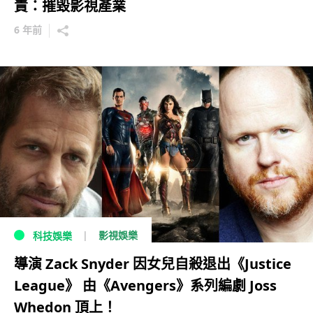
責：摧毀影視產業
6 年前
影視娛樂
科技娛樂
導演 Zack Snyder 因女兒自殺退出《Justice
League》 由《Avengers》系列編劇 Joss
Whedon 頂上！