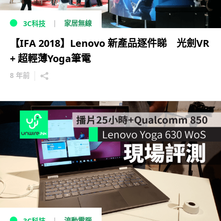
家居無線
3C科技
【IFA 2018】Lenovo 新產品逐件睇 光劍VR
+ 超輕薄Yoga筆電
8 年前
流動電腦
3C科技