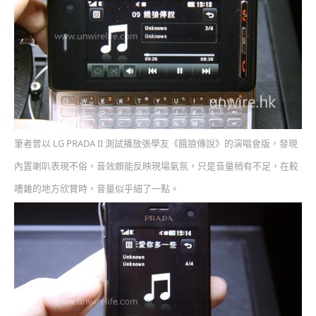
筆者曾以 LG PRADA II 測試播放張學友《餓狼傳說》的演唱會版，發現
內置喇叭表現不俗，音效頗能反映現場氣氛，只是音量稍有不足，在較
嘈雜的地方欣賞時，音量似乎細了一點。