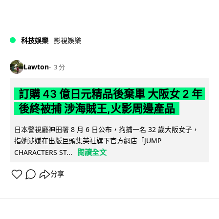
科技娛樂
影視娛樂
Lawton
3 分
訂購 43 億日元精品後棄單 大阪女 2 年
後終被捕 涉海賊王,火影周邊產品
日本警視廳神田署 8 月 6 日公布，拘捕一名 32 歲大阪女子，
指她涉嫌在出版巨頭集英社旗下官方網店「JUMP
閱讀全文
CHARACTERS ST...
分享