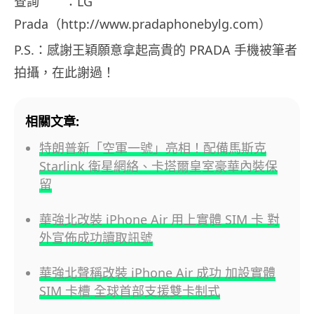
查詢 ：LG
Prada（http://www.pradaphonebylg.com）
P.S.：感謝王穎願意拿起高貴的 PRADA 手機被筆者
拍攝，在此謝過！
相關文章:
特朗普新「空軍一號」亮相！配備馬斯克
Starlink 衛星網絡、卡塔爾皇室豪華內裝保
留
華強北改裝 iPhone Air 用上實體 SIM 卡 對
外宣佈成功讀取訊號
華強北聲稱改裝 iPhone Air 成功 加設實體
SIM 卡槽 全球首部支援雙卡制式