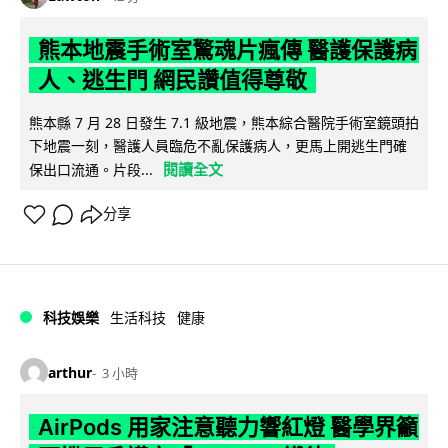
熊本地震手術室驚魂片瘋傳 醫護保護病
人、逃生門 網民讚值得尊敬
熊本縣 7 月 28 日發生 7.1 級地震，熊本綜合醫院手術室鏡頭拍
下地震一刻，醫護人員臨危不亂保護病人，更馬上開逃生門確
閱讀全文
保出口流通。片段...
分享
科技娛樂
生活科技
健康
arthur
3 小時
AirPods 用家注意聽力響紅燈 醫學界籲