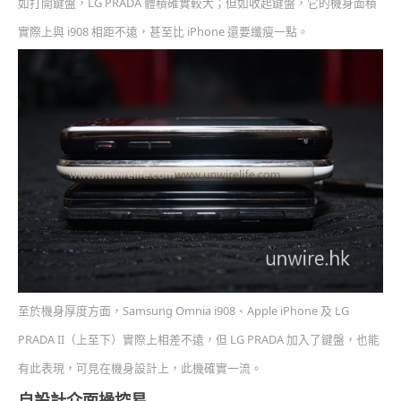
如打開鍵盤，LG PRADA 體積確實較大；但如收起鍵盤，它的機身面積
實際上與 i908 相距不遠，甚至比 iPhone 還要纖瘦一點。
至於機身厚度方面，Samsung Omnia i908、Apple iPhone 及 LG
PRADA II（上至下）實際上相差不遠，但 LG PRADA 加入了鍵盤，也能
有此表現，可見在機身設計上，此機確實一流。
自設計介面操控易