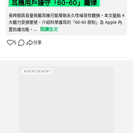
耳機用戶謹守「60-60」鐵律
長時間高音量佩戴耳機可能導致永久性噪音性聽損。本文盤點 4
大聽力受損警號，介紹科學護耳的「60-60 原則」及 Apple 內
閱讀全文
置防護功能，...
5
分享
ADVERTISEMENT