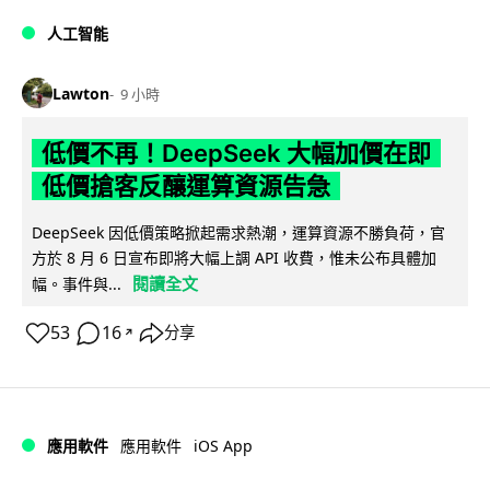
人工智能
Lawton
9 小時
低價不再！DeepSeek 大幅加價在即
低價搶客反釀運算資源告急
DeepSeek 因低價策略掀起需求熱潮，運算資源不勝負荷，官
方於 8 月 6 日宣布即將大幅上調 API 收費，惟未公布具體加
閱讀全文
幅。事件與...
53
16
分享
↗
iOS App
應用軟件
應用軟件