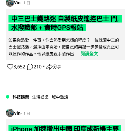
Vin
1 日
中三巴士鐵路迷 自製紙皮遙控巴士 門,
水撥識郁 + 實時GPS報站
如果你熱愛一件事，你會熱愛到怎樣的程度？一位就讀中三的
巴士鐵路迷，選擇由零開始，把自己的興趣一步步變成真正可
閱讀全文
以運作的作品。他以紙皮親手製作出...
3,652
210
分享
↗
科技娛樂
生活娛樂
城中熱話
Vin
1 日
iPhone 加速撤出中國 印度成新機主要