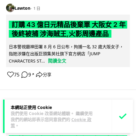
Lawton
1 日
訂購 43 億日元精品後棄單 大阪女 2 年
後終被捕 涉海賊王,火影周邊產品
日本警視廳神田署 8 月 6 日公布，拘捕一名 32 歲大阪女子，
指她涉嫌在出版巨頭集英社旗下官方網店「JUMP
閱讀全文
CHARACTERS ST...
75
9
分享
↗
商業科技
資訊保安
本網站正使用 Cookie
我們使用 Cookie 改善網站體驗。 繼續使用
我們的網站即表示您同意我們的
Cookie 政
Vin
1 日
策
。