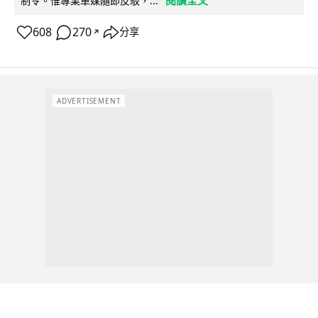
閱讀全文
制令。惟專業車媒隨即反駁，...
608
270
分享
↗
ADVERTISEMENT