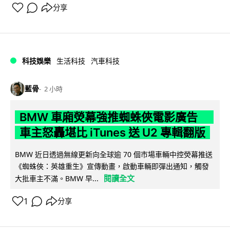
分享
科技娛樂
生活科技
汽車科技
藍骨
2 小時
BMW 車廂熒幕強推蜘蛛俠電影廣告
車主怒轟堪比 iTunes 送 U2 專輯翻版
BMW 近日透過無線更新向全球逾 70 個市場車輛中控熒幕推送
《蜘蛛俠：英雄重生》宣傳動畫，啟動車輛即彈出通知，觸發
閱讀全文
大批車主不滿。BMW 早...
1
分享