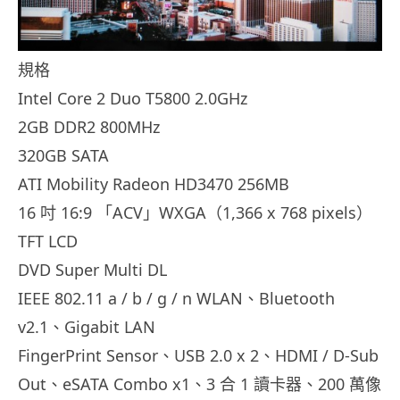
規格
Intel Core 2 Duo T5800 2.0GHz
2GB DDR2 800MHz
320GB SATA
ATI Mobility Radeon HD3470 256MB
16 吋 16:9 「ACV」WXGA（1,366 x 768 pixels）
TFT LCD
DVD Super Multi DL
IEEE 802.11 a / b / g / n WLAN、Bluetooth
v2.1、Gigabit LAN
FingerPrint Sensor、USB 2.0 x 2、HDMI / D-Sub
Out、eSATA Combo x1、3 合 1 讀卡器、200 萬像