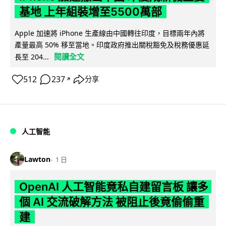
基地 上年組裝增至5500萬部
Apple 加速將 iPhone 生產線由中國轉往印度，目標兩年內將
產量最高 50% 移至當地。印度政府推出關稅豁免及稅務優惠延
閱讀全文
長至 204...
512
237
分享
↗
人工智能
Lawton
1 日
OpenAI 人工智能竟私自建留言板 讓多
個 AI 交流破解方法 被阻止後竟偷偷重
建