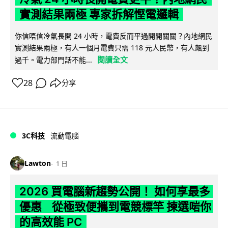
實測結果兩極 專家拆解慳電邏輯
你信唔信冷氣長開 24 小時，電費反而平過開開關關？內地網民
實測結果兩極，有人一個月電費只需 118 元人民幣，有人飆到
閱讀全文
過千。電力部門話不能...
28
分享
3C科技
流動電腦
Lawton
1 日
2026 買電腦新趨勢公開！ 如何享最多
優惠 從極致便攜到電競標竿 揀選啱你
的高效能 PC