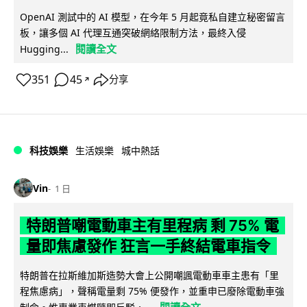
OpenAI 測試中的 AI 模型，在今年 5 月起竟私自建立秘密留言
板，讓多個 AI 代理互通突破網絡限制方法，最終入侵
閱讀全文
Hugging...
351
45
分享
↗
科技娛樂
生活娛樂
城中熱話
Vin
1 日
特朗普嘲電動車主有里程病 剩 75% 電
量即焦慮發作 狂言一手終結電車指令
特朗普在拉斯維加斯造勢大會上公開嘲諷電動車車主患有「里
程焦慮病」，聲稱電量剩 75% 便發作，並重申已廢除電動車強