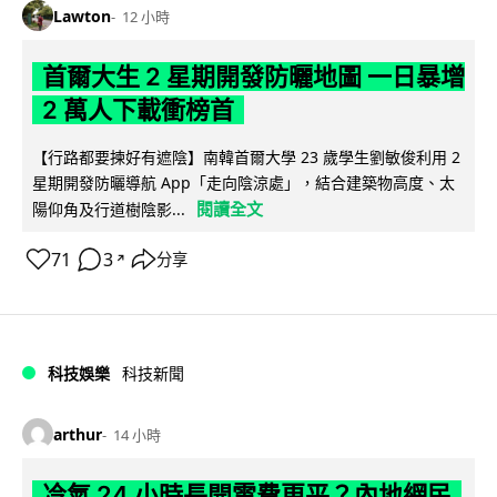
Lawton
12 小時
首爾大生 2 星期開發防曬地圖 一日暴增
2 萬人下載衝榜首
【行路都要揀好有遮陰】南韓首爾大學 23 歲學生劉敏俊利用 2
星期開發防曬導航 App「走向陰涼處」，結合建築物高度、太
閱讀全文
陽仰角及行道樹陰影...
71
3
分享
↗
科技娛樂
科技新聞
arthur
14 小時
冷氣 24 小時長開電費更平？內地網民