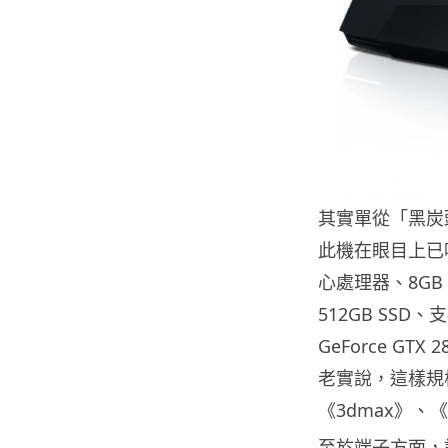
其實單從「黑炭
此機在眼目上已吸引
心處理器、8GB D
512GB SSD、
GeForce GT
老實說，這樣規
《3dmax》、
至於端子方面，設有 F