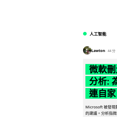
人工智能
Lawton
44 分
微軟刪走
分析: 
連自家 
Microsoft 
的建議。分析指微軟同