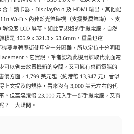
、8 合 1 讀卡器、DisplayPort 及 HDMI 輸出，其他配
.11n Wi-Fi、內建藍光燒碟機（支援雙層燒錄）、支
 1,200 解像度 LCD 屏幕。如此高規格的手提電腦，自然
 405.9 x 321.3 x 53.6mm，重量也達
信這部機要拿著隨街使用會十分困難，所以定位十分明顯
 Replacement。它實說，筆者認為此機用於取代桌面電
少可以省去放置機箱的空間，又可擁有桌面電腦的
方面，1,799 美元起（約港幣 13,947 元）看似
上文提及的規格，看來沒有 3,000 美元左右的代
。但高達港幣 23,000 元入手一部手提電腦，又有
呢？一大疑問。