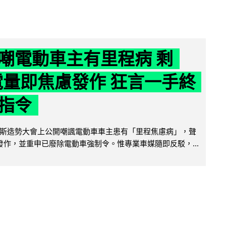
嘲電動車主有里程病 剩
 電量即焦慮發作 狂言一手終
指令
斯造勢大會上公開嘲諷電動車車主患有「里程焦慮病」，聲
便發作，並重申已廢除電動車強制令。惟專業車媒隨即反駁，...