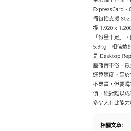
ExpressCard
備包括支援 802
援 1,920 x
「份量十足」，體積是
5.3kg！相
是 Desktop
腦確實不俗，最
運算速度。至於售價
不昂貴，但要購得
價，絕對難以成事
多少人有此能力
相關文章: