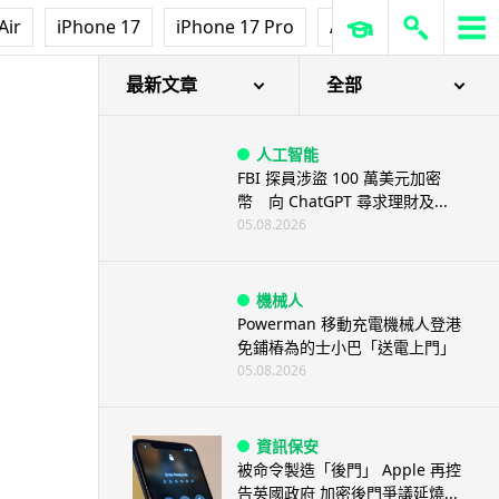
Air
iPhone 17
iPhone 17 Pro
AirPods Pro 3
Ap
最新文章
全部
人工智能
FBI 探員涉盜 100 萬美元加密
幣 向 ChatGPT 尋求理財及...
05.08.2026
機械人
Powerman 移動充電機械人登港
免鋪樁為的士小巴「送電上門」
05.08.2026
資訊保安
被命令製造「後門」 Apple 再控
告英國政府 加密後門爭議延燒...