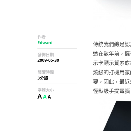
作者
Edward
傳統我們總是認
這在數年前，擁
發佈日期
2009-05-30
示卡顯示質素愈
燒級的打機用家
閱讀時間
3分鐘
要，因此，最近外
字體大小
怪獸級手提電腦 
A
A
A