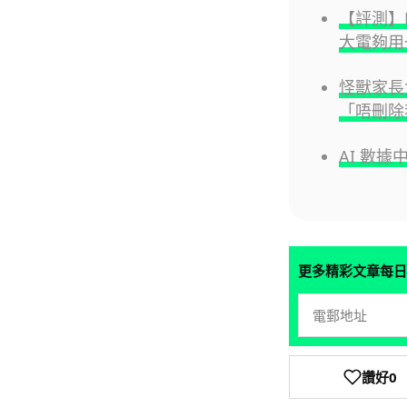
【評測】Hu
大電夠用
怪獸家長
「唔刪除
AI 數
更多精彩文章每日
讚好
0