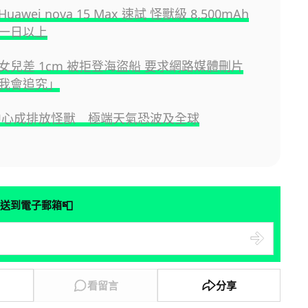
awei nova 15 Max 速試 怪獸級 8,500mAh
一日以上
女兒差 1cm 被拒登海盜船 要求網路媒體刪片
我會追究」
據中心成排放怪獸 極端天氣恐波及全球
📮
送到電子郵箱
看留言
分享