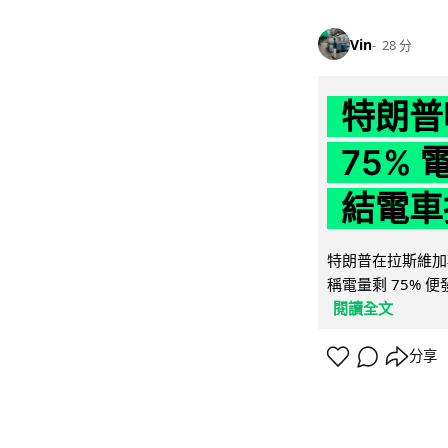
Vin
28 分
特朗普
75%
結電車
特朗普在拉斯維加
稱電量剩 75% 
閱讀全文
分享