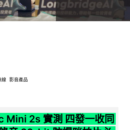
無線
影音產品
ic Mini 2s 實測 四發一收同