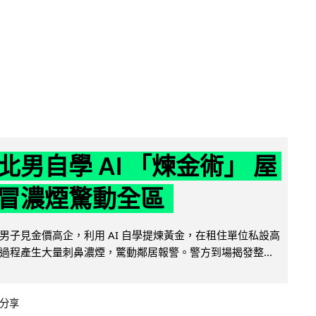
北男自學 AI 「煉金術」 屋
冒濃煙驚動全區
男子見金價高企，利用 AI 自學提煉黃金，在租住單位私設高
過程產生大量刺鼻濃煙，驚動鄰居報警。警方到場揭發整...
分享