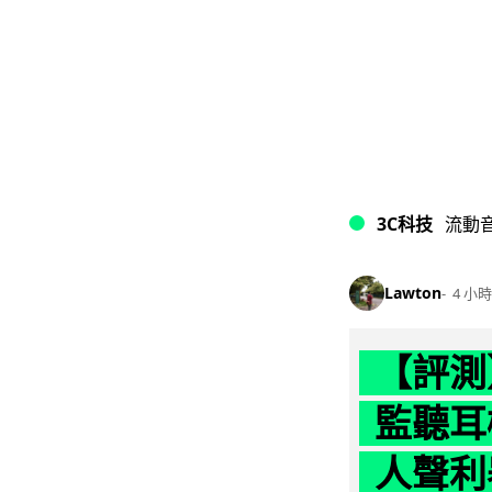
3C科技
流動
Lawton
4 小時
【評測】
監聽耳
人聲利