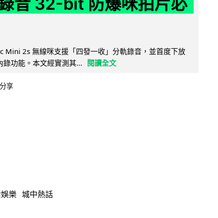
音 32-bit 防爆咪拍片必
Mic Mini 2s 無線咪支援「四發一收」分軌錄音，並首度下放
 浮點內錄功能。本文經實測其...
閱讀全文
分享
活娛樂
城中熱話