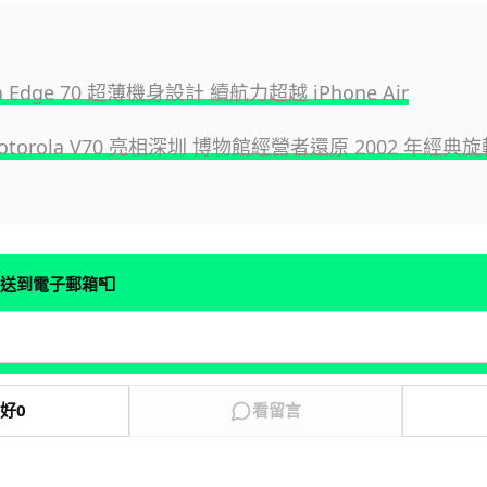
la Edge 70 超薄機身設計 續航力超越 iPhone Air
Motorola V70 亮相深圳 博物館經營者還原 2002 年經
📮
送到電子郵箱
好
0
看留言