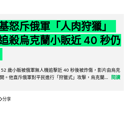
基怒斥俄軍「人肉狩獵」
追殺烏克蘭小販近 40 秒仍
52 歲小販被俄軍無人機追擊近 40 秒後被炸傷，影片由烏克
開。他直斥俄軍對平民進行「狩獵式」攻擊，烏克蘭...
閱讀
分享