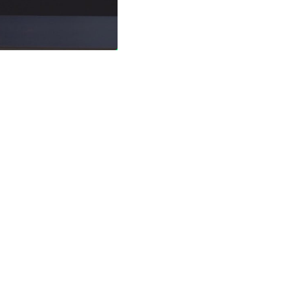
城中熱話
港夫婦澳門的士拾相機 據為己有
被的士 Cam 睇到 2 個月後再...
06.08.2026
家居無線
逾 20 款平價路由器爆後門 每 35
秒自動連線回中國 全球 10 ...
06.08.2026
人工智能
Tesla HW3 舊硬件裝 FSD v14
Lite 頻現過熱 部分...
06.08.2026
人工智能