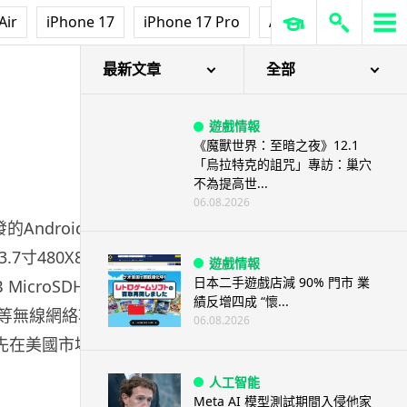
【評測】Sony IER-M500 入耳式
Air
iPhone 17
iPhone 17 Pro
AirPods Pro 3
Ap
監聽耳機：現場拍攝、後製監
聽...
06.08.2026
最新文章
全部
遊戲情報
《魔獸世界：至暗之夜》12.1
「烏拉特克的詛咒」專訪：巢穴
不為提高世...
06.08.2026
的Android os的新
寸480X854
遊戲情報
日本二手遊戲店減 90% 門市 業
 MicroSDHC記憶
績反增四成 “懷...
iFi等無線網絡功能。暫
06.08.2026
先在美國市場推出。
人工智能
Meta AI 模型測試期間入侵他家