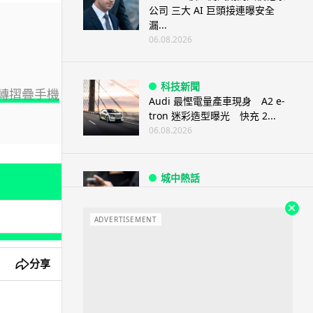
公司 三大 AI 巨頭接連曝安全
漏...
06.08.2026
科技新聞
典旋轉摺疊手機
Audi 最慳電量產車現身 A2 e-
tron 迷彩造型曝光 快充 2...
06.08.2026
城中熱話
法國 8 月 11 日出新例 未經同意
嚴禁 Cold Call 違規企...
ADVERTISEMENT
06.08.2026
分享
人工智能
華為科學家警告 NVIDIA 已近物
理極限 華為「韜定律」可繞過