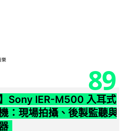
音樂
89
Sony IER-M500 入耳式
機：現場拍攝、後製監聽與
器