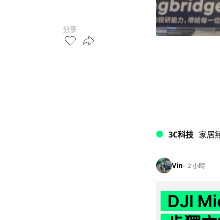
分享
3C科技
家居
Vin
2 小時
DJI M