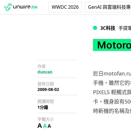
WWDC 2026
GenAI 與雲端科技
Motorola And
3C科技
手提
Motor
作者
duncan
近日motofan.
手機，雖然它的名
發佈日期
2009-08-02
PIXELS 輕觸式
卡，機身設有500
閱讀時間
1分鐘
時新機的名稱及
字體大小
A
A
A