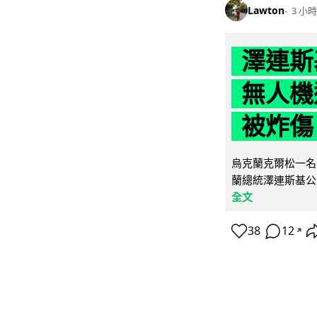
Lawton
3 小時
澤連斯
無人機
被炸傷
烏克蘭克爾松一名 
蘭總統澤連斯基公
全文
38
12
↗