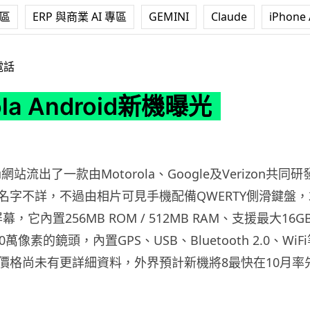
專區
ERP 與商業 AI 專區
GEMINI
Claude
iPhone 
roid新機曝光
電話
ola Android新機曝光
ru網站流出了一款由Motorola、Google及Verizon共同研發
字不詳，不過由相片可見手機配備QWERTY側滑鍵盤，3.7
屏幕，它內置256MB ROM / 512MB RAM、支援最大16GB
萬像素的鏡頭，內置GPS、USB、Bluetooth 2.0、W
價格尚未有更詳細資料，外界預計新機將8最快在10月率