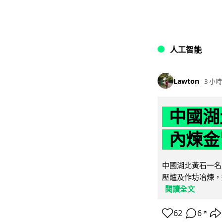
人工智能
Lawton
3 小時
中國湖
內煉金
中國湖北黃石一名
壓爐及作坊冶煉，
閱讀全文
62
6
↗