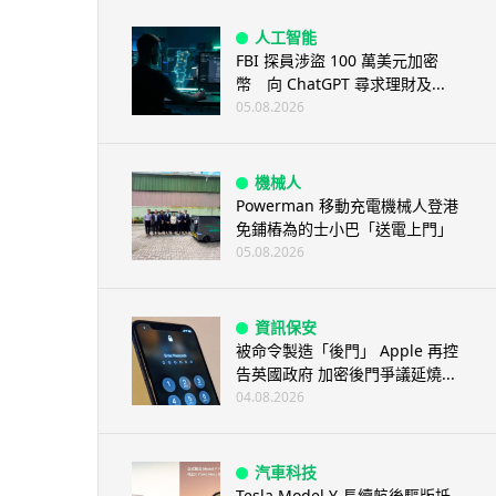
人工智能
FBI 探員涉盜 100 萬美元加密
幣 向 ChatGPT 尋求理財及...
05.08.2026
機械人
Powerman 移動充電機械人登港
免鋪樁為的士小巴「送電上門」
05.08.2026
資訊保安
被命令製造「後門」 Apple 再控
告英國政府 加密後門爭議延燒...
04.08.2026
汽車科技
Tesla Model Y 長續航後驅版抵