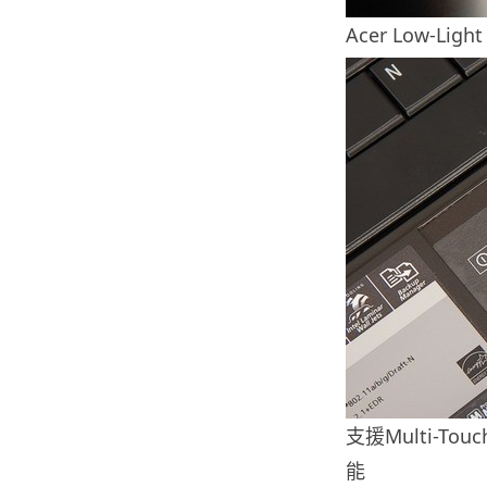
Acer Low-Ligh
支援Multi-Tou
能