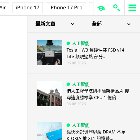
Air
iPhone 17
iPhone 17 Pro
AirPods Pro 3
Ap
最新文章
全部
人工智能
Tesla HW3 舊硬件裝 FSD v14
Lite 頻現過熱 部分...
06.08.2026
人工智能
港大工程學院研極簡架構晶片 搜
尋速度勝標準 CPU 1 億倍
06.08.2026
人工智能
靠快閃記憶體紓緩 DRAM 不足
KIOXIA 推 XL1 記憶體...