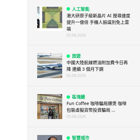
人工智能
港大研原子級新晶片 AI 搜尋速度
提升一億倍 手機人臉識別免上雲
端
05.08.2026
旅遊
中國大陸航線燃油附加費今日再
降 連續 3 個月下調
05.08.2026
區塊鏈
Fun Coffee 咖啡騙局爆煲 咖啡
包裝虛擬貨幣投資騙局 ...
05.08.2026
智慧城市