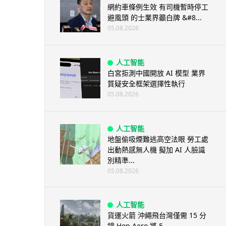
網約車條例生效 有司機暫時停工
避風頭 的士業界籲白牌 &#8...
05.08.2026
人工智能
白宮拒測中國開放 AI 模型 業界
質疑安全框架選擇性執行
05.08.2026
人工智能
地盤偷吸煙難逃高空法眼 勞工處
出動熱感無人機 擬加 AI 人臉識
別精準...
05.08.2026
人工智能
貨運火箭 沖繩飛台灣僅需 15 分
鐘 Hop Aero 將 5...