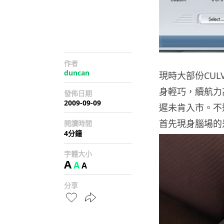
作者
duncan
現時大部份CULV機
身輕巧，續航力
發佈日期
2009-09-09
遲未肯入市。不
首先現身腦場的是這
閱讀時間
4分鐘
字體大小
A
A
A
分享