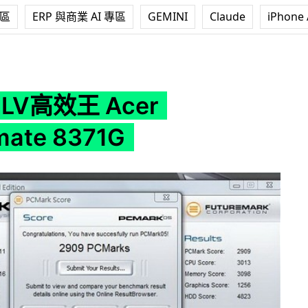
專區
ERP 與商業 AI 專區
GEMINI
Claude
iPhone 
r Travelmate 8371G
LV高效王 Acer
mate 8371G