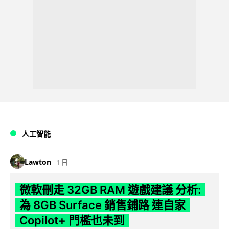
人工智能
Lawton
1 日
微軟刪走 32GB RAM 遊戲建議 分析:
為 8GB Surface 銷售鋪路 連自家
Copilot+ 門檻也未到