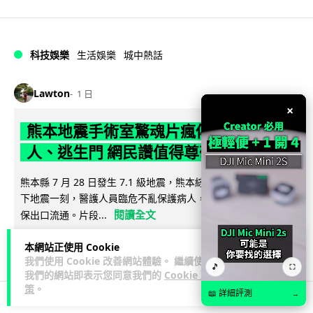
科技娛樂
生活娛樂
城中熱話
Lawton
1 日
×
熊本地震手術室驚魂片瘋傳 醫護保護病
人、逃生門 網民讚值得尊敬
熊本縣 7 月 28 日發生 7.1 級地震，熊本綜合醫院手術室鏡頭拍
下地震一刻，醫護人員臨危不亂保護病人，更馬上開逃生門確
閱讀全文
保出口流通。片段...
67
21
分享
本網站正使用 Cookie
↗
我們使用 Cookie 改善網站體驗。 繼續使用
🎵
⛶
我們的網站即表示您同意我們的
Cookie 政
策
。
📖 詳細評測
→