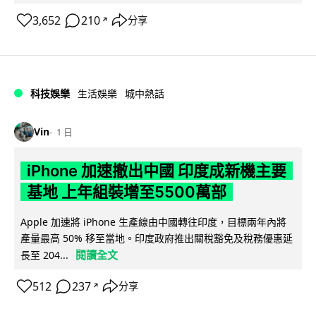
3,652
210
分享
↗
科技娛樂
生活娛樂
城中熱話
Vin
1 日
iPhone 加速撤出中國 印度成新機主要
基地 上年組裝增至5500萬部
Apple 加速將 iPhone 生產線由中國轉往印度，目標兩年內將
產量最高 50% 移至當地。印度政府推出關稅豁免及稅務優惠延
閱讀全文
長至 204...
512
237
分享
↗