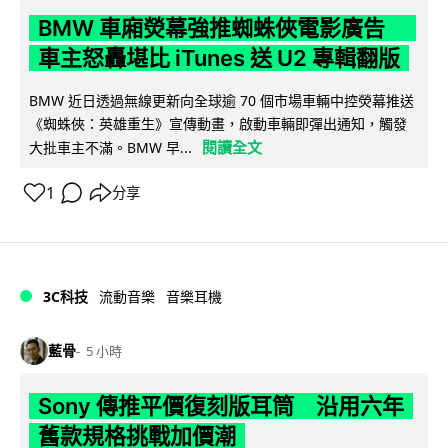
BMW 車廂熒幕強推蜘蛛俠電影廣告
車主怒轟堪比 iTunes 送 U2 專輯翻版
BMW 近日透過無線更新向全球逾 70 個市場車輛中控熒幕推送
《蜘蛛俠：英雄重生》宣傳動畫，啟動車輛即彈出通知，觸發
閱讀全文
大批車主不滿。BMW 早...
1
分享
3C科技
流動音樂
音樂耳機
藍骨
5 小時
Sony 傳推平價復刻版耳筒 沿用六年
舊款規格挑戰加價潮