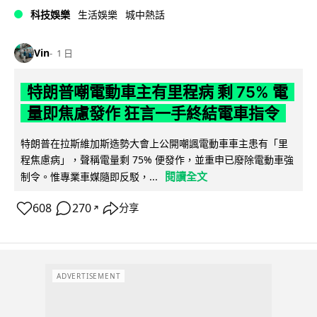
科技娛樂
生活娛樂
城中熱話
Vin
1 日
特朗普嘲電動車主有里程病 剩 75% 電
量即焦慮發作 狂言一手終結電車指令
特朗普在拉斯維加斯造勢大會上公開嘲諷電動車車主患有「里
程焦慮病」，聲稱電量剩 75% 便發作，並重申已廢除電動車強
閱讀全文
制令。惟專業車媒隨即反駁，...
608
270
分享
↗
ADVERTISEMENT