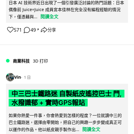
日本 AI 技術界近日出現了一個引發廣泛討論的熱門話題：日本
偶像前 Juice=Juice 成員宮本佳林在完全沒有編程經驗的情況
閱讀全文
下，僅憑藉與...
571
49
分享
↗
商業科技
3D 打印
Vin
1 日
中三巴士鐵路迷 自製紙皮遙控巴士 門,
水撥識郁 + 實時GPS報站
如果你熱愛一件事，你會熱愛到怎樣的程度？一位就讀中三的
巴士鐵路迷，選擇由零開始，把自己的興趣一步步變成真正可
閱讀全文
以運作的作品。他以紙皮親手製作出...