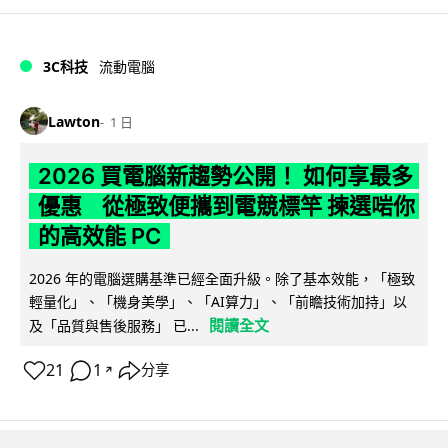
3C科技
流動電腦
Lawton
1 日
2026 買電腦新趨勢公開！ 如何享最多
優惠 從極致便攜到電競標竿 揀選啱你
的高效能 PC
2026 年的電腦選購基準已經全面升級。除了基本效能，「極致
輕量化」、「機身美學」、「AI算力」、「前瞻技術加持」以
閱讀全文
及「品質與售後服務」 已...
21
1
分享
↗