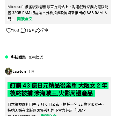
Microsoft 被發現靜靜刪除官方網站上，對遊戲玩家要為電腦配
置 32GB RAM 的建議。分析指微軟同時新推出的 8GB RAM 入
閱讀全文
門...
163
16
分享
↗
科技娛樂
影視娛樂
Lawton
1 日
訂購 43 億日元精品後棄單 大阪女 2 年
後終被捕 涉海賊王,火影周邊產品
日本警視廳神田署 8 月 6 日公布，拘捕一名 32 歲大阪女子，
指她涉嫌在出版巨頭集英社旗下官方網店「JUMP