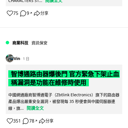
閱讀全文
CHARACTERS ST...
75
9
分享
↗
商業科技
資訊保安
Vin
1 日
智博通路由器爆後門 官方緊急下架止血
稱漏洞是功能在維修時使用
中國網通廠商智博通電子（Zbtlink Electronics）旗下的路由器
產品爆出嚴重安全漏洞，被發現每 35 秒便會與中國伺服器連
閱讀全文
線，旗...
351
78
分享
↗