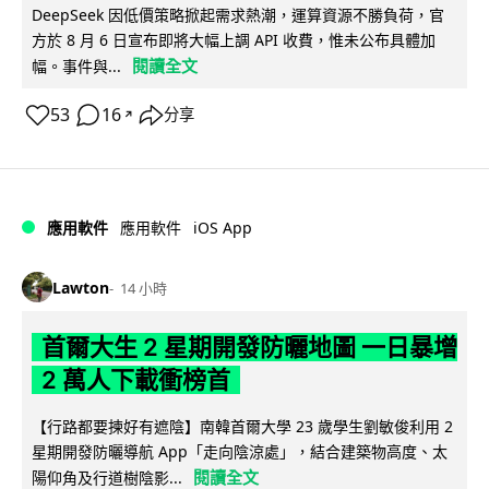
DeepSeek 因低價策略掀起需求熱潮，運算資源不勝負荷，官
方於 8 月 6 日宣布即將大幅上調 API 收費，惟未公布具體加
閱讀全文
幅。事件與...
53
16
分享
↗
iOS App
應用軟件
應用軟件
Lawton
14 小時
首爾大生 2 星期開發防曬地圖 一日暴增
2 萬人下載衝榜首
【行路都要揀好有遮陰】南韓首爾大學 23 歲學生劉敏俊利用 2
星期開發防曬導航 App「走向陰涼處」，結合建築物高度、太
閱讀全文
陽仰角及行道樹陰影...