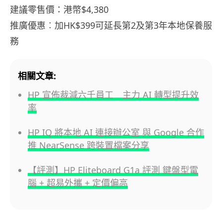
建議零售價：港幣$4,380
推廣優惠︰加HK$399可延長第2及第3年本地保養服
務
相關文章:
HP 宣佈裁減六千員工 主力 AI 轉型提升效
率
HP IQ 將本地 AI 連接辦公室 與 Google 合作
推 NearSense 跨裝置檔案分享
【評測】HP Eliteboard G1a 評測 鍵盤型電
腦 + 超易外攜 + 定價偏高