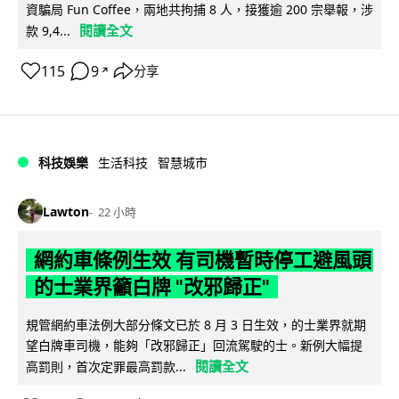
資騙局 Fun Coffee，兩地共拘捕 8 人，接獲逾 200 宗舉報，涉
閱讀全文
款 9,4...
115
9
分享
↗
科技娛樂
生活科技
智慧城市
Lawton
22 小時
網約車條例生效 有司機暫時停工避風頭
的士業界籲白牌 "改邪歸正"
規管網約車法例大部分條文已於 8 月 3 日生效，的士業界就期
望白牌車司機，能夠「改邪歸正」回流駕駛的士。新例大幅提
閱讀全文
高罰則，首次定罪最高罰款...