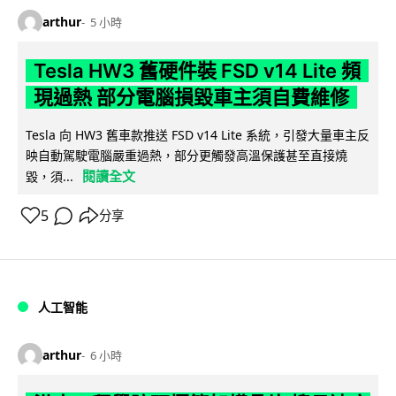
arthur
5 小時
Tesla HW3 舊硬件裝 FSD v14 Lite 頻
現過熱 部分電腦損毀車主須自費維修
Tesla 向 HW3 舊車款推送 FSD v14 Lite 系統，引發大量車主反
映自動駕駛電腦嚴重過熱，部分更觸發高溫保護甚至直接燒
閱讀全文
毀，須...
5
分享
人工智能
arthur
6 小時