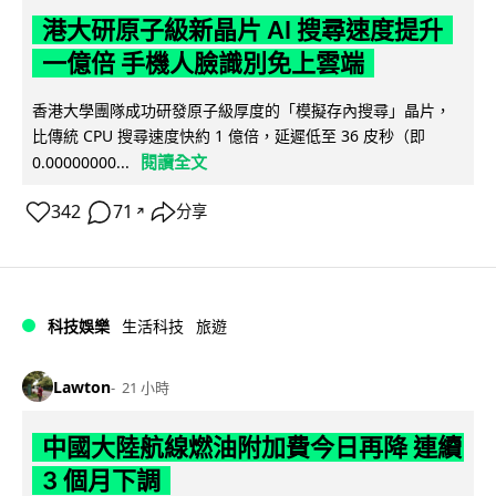
港大研原子級新晶片 AI 搜尋速度提升
一億倍 手機人臉識別免上雲端
香港大學團隊成功研發原子級厚度的「模擬存內搜尋」晶片，
比傳統 CPU 搜尋速度快約 1 億倍，延遲低至 36 皮秒（即
閱讀全文
0.00000000...
342
71
分享
↗
科技娛樂
生活科技
旅遊
Lawton
21 小時
中國大陸航線燃油附加費今日再降 連續
3 個月下調