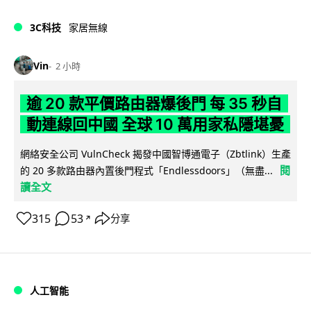
3C科技
家居無線
Vin
2 小時
逾 20 款平價路由器爆後門 每 35 秒自
動連線回中國 全球 10 萬用家私隱堪憂
網絡安全公司 VulnCheck 揭發中國智博通電子（Zbtlink）生產
閱
的 20 多款路由器內置後門程式「Endlessdoors」（無盡...
讀全文
315
53
分享
↗
人工智能