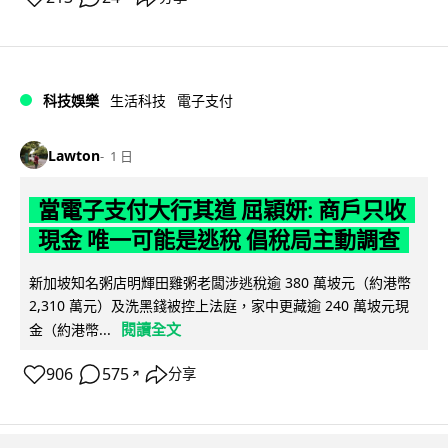
科技娛樂
生活科技
電子支付
Lawton
1 日
當電子支付大行其道 屈穎妍: 商戶只收
現金 唯一可能是逃稅 倡稅局主動調查
新加坡知名粥店明輝田雞粥老闆涉逃稅逾 380 萬坡元（約港幣
2,310 萬元）及洗黑錢被控上法庭，家中更藏逾 240 萬坡元現
閱讀全文
金（約港幣...
906
575
分享
↗