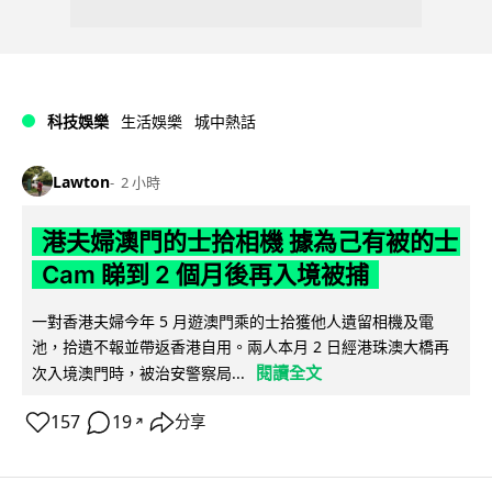
科技娛樂
生活娛樂
城中熱話
Lawton
2 小時
港夫婦澳門的士拾相機 據為己有被的士
Cam 睇到 2 個月後再入境被捕
一對香港夫婦今年 5 月遊澳門乘的士拾獲他人遺留相機及電
池，拾遺不報並帶返香港自用。兩人本月 2 日經港珠澳大橋再
閱讀全文
次入境澳門時，被治安警察局...
157
19
分享
↗