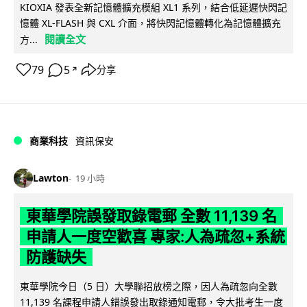
KIOXIA 發表全新記憶體擴充模組 XL1 系列，結合低延遲快閃記
憶體 XL-FLASH 與 CXL 介面，將快閃記憶體轉化為記憶體擴充
閱讀全文
方...
79
5
分享
↗
商業科技
資訊保安
Lawton
19 小時
東華學院誤發取錄電郵 全數 11,139 名
申請人一度空歡喜 專家:人為疏忽+系統
防護缺失
東華學院今日（5 日）大學聯招放榜之際，因人為疏忽向全數
11,139 名課程申請人錯誤發出取錄通知電郵，令大批考生一度