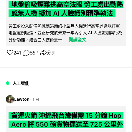
地盤偷吸煙難逃高空法眼 勞工處出動熱
感無人機 擬加 AI 人臉識別精準執法
勞工處投入配備熱感應鏡頭的小型無人機進行高空巡邏以打擊
地盤違例吸煙，並正研究於未來一年內引入 AI 人臉識別與行為
閱讀全文
分析功能，結合三大技術進一...
241
55
分享
↗
人工智能
Lawton
1 日
貨運火箭 沖繩飛台灣僅需 15 分鐘 Hop
Aero 將 550 磅貨物運送至 725 公里外