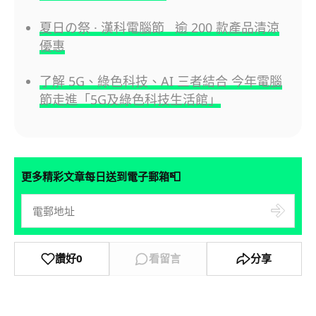
夏日の祭 · 漢科電腦節 逾 200 款產品清涼
優惠
了解 5G、綠色科技、AI 三者結合 今年電腦
節走進「5G及綠色科技生活館」
📮
更多精彩文章每日送到電子郵箱
讚好
0
看留言
分享