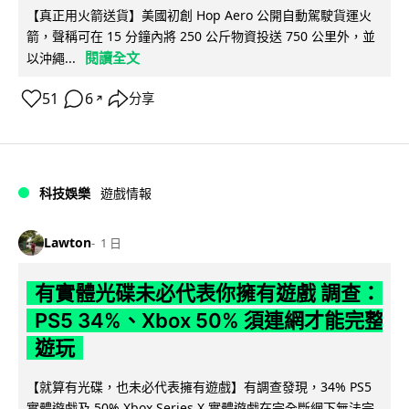
【真正用火箭送貨】美國初創 Hop Aero 公開自動駕駛貨運火
箭，聲稱可在 15 分鐘內將 250 公斤物資投送 750 公里外，並
閱讀全文
以沖繩...
51
6
分享
↗
科技娛樂
遊戲情報
Lawton
1 日
有實體光碟未必代表你擁有遊戲 調查：
PS5 34%、Xbox 50% 須連網才能完整
遊玩
【就算有光碟，也未必代表擁有遊戲】有調查發現，34% PS5
實體遊戲及 50% Xbox Series X 實體遊戲在完全斷網下無法完