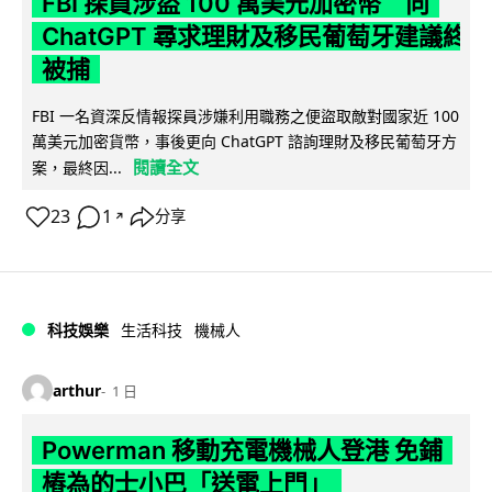
FBI 探員涉盜 100 萬美元加密幣 向
ChatGPT 尋求理財及移民葡萄牙建議終
被捕
FBI 一名資深反情報探員涉嫌利用職務之便盜取敵對國家近 100
萬美元加密貨幣，事後更向 ChatGPT 諮詢理財及移民葡萄牙方
閱讀全文
案，最終因...
23
1
分享
↗
科技娛樂
生活科技
機械人
arthur
1 日
Powerman 移動充電機械人登港 免鋪
樁為的士小巴「送電上門」