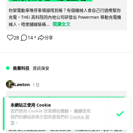
你架電動車喺停車場搵唔到樁？有個機械人會自己行過嚟幫你
充電。THEi 高科院同內地公司研發出 Powerman 移動充電機
閱讀全文
械人，唔使鋪線裝樁...
28
14
分享
↗
商業科技
資訊保安
Lawton
1 日
被命令製造「後門」 Apple 再控告英國
本網站正使用 Cookie
政府 加密後門爭議延燒逾 1 年
我們使用 Cookie 改善網站體驗。 繼續使用
我們的網站即表示您同意我們的
Cookie 政
Apple 證實已就英國政府要求取得用戶加密資料一事，向英國
策
。
調查權力法庭提出新一輪法律訴訟。英國政府要求 Apple 建立