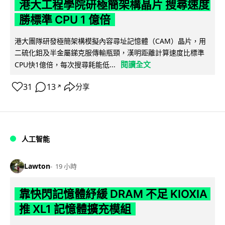
港大工程學院研極簡架構晶片 搜尋速度
勝標準 CPU 1 億倍
港大團隊研發極簡架構模擬內容尋址記憶體（CAM）晶片，用
二硫化鉬及半金屬銻克服傳輸瓶頸，漢明距離計算速度比標準
閱讀全文
CPU快1億倍，每次搜尋耗能低...
31
13
分享
↗
人工智能
Lawton
19 小時
靠快閃記憶體紓緩 DRAM 不足 KIOXIA
推 XL1 記憶體擴充模組