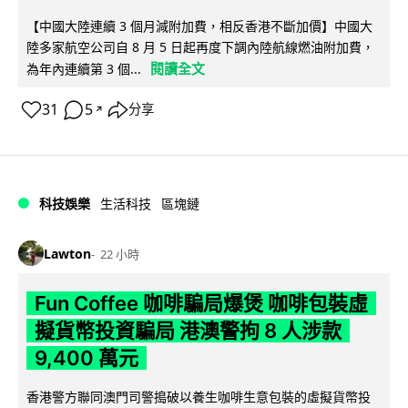
【中國大陸連續 3 個月減附加費，相反香港不斷加價】中國大
陸多家航空公司自 8 月 5 日起再度下調內陸航線燃油附加費，
閱讀全文
為年內連續第 3 個...
31
5
分享
↗
科技娛樂
生活科技
區塊鏈
Lawton
22 小時
Fun Coffee 咖啡騙局爆煲 咖啡包裝虛
擬貨幣投資騙局 港澳警拘 8 人涉款
9,400 萬元
香港警方聯同澳門司警搗破以養生咖啡生意包裝的虛擬貨幣投