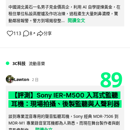
中國湖北黃石一名男子見金價高企，利用 AI 自學提煉黃金，在
租住單位私設高壓爐及作坊冶煉，過程產生大量刺鼻濃煙，驚
閱讀全文
動鄰居報警。警方到場揭發整...
113
8
分享
↗
3C科技
流動音樂
89
Lawton
2 日
【評測】Sony IER-M500 入耳式監聽
耳機：現場拍攝、後製監聽與人聲利器
談到專業混音專用的聲音監聽耳機，Sony 經典 MDR-7506 到
MDR-M1 專業錄音室耳機都為人熟悉。而現在舞台製作者與創
閱讀全文
意影像製作...