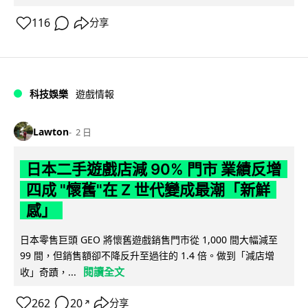
116
分享
科技娛樂
遊戲情報
Lawton
2 日
日本二手遊戲店減 90% 門市 業績反增
四成 "懷舊"在 Z 世代變成最潮「新鮮
感」
日本零售巨頭 GEO 將懷舊遊戲銷售門市從 1,000 間大幅減至
99 間，但銷售額卻不降反升至過往的 1.4 倍。做到「減店增
閱讀全文
收」奇蹟，...
262
20
分享
↗