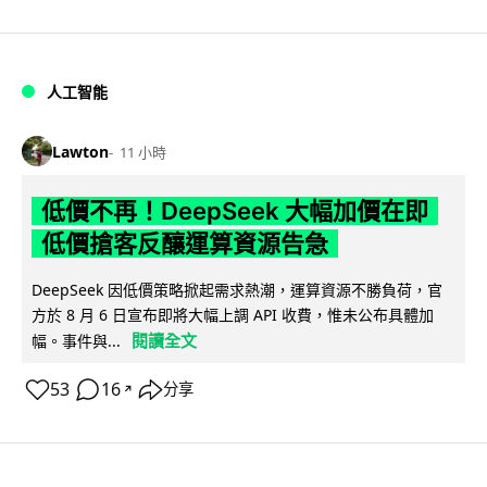
人工智能
Lawton
11 小時
低價不再！DeepSeek 大幅加價在即
低價搶客反釀運算資源告急
DeepSeek 因低價策略掀起需求熱潮，運算資源不勝負荷，官
方於 8 月 6 日宣布即將大幅上調 API 收費，惟未公布具體加
閱讀全文
幅。事件與...
53
16
分享
↗