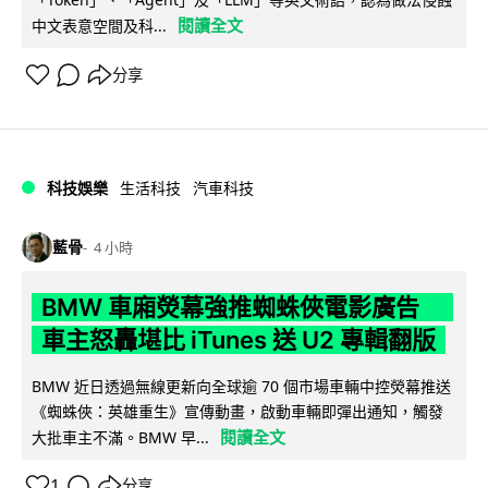
閱讀全文
中文表意空間及科...
分享
科技娛樂
生活科技
汽車科技
藍骨
4 小時
BMW 車廂熒幕強推蜘蛛俠電影廣告
車主怒轟堪比 iTunes 送 U2 專輯翻版
BMW 近日透過無線更新向全球逾 70 個市場車輛中控熒幕推送
《蜘蛛俠：英雄重生》宣傳動畫，啟動車輛即彈出通知，觸發
閱讀全文
大批車主不滿。BMW 早...
1
分享