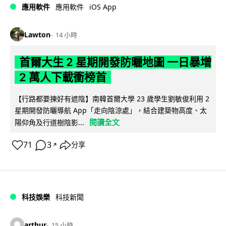
iOS App
應用軟件
應用軟件
Lawton
14 小時
首爾大生 2 星期開發防曬地圖 一日暴增
2 萬人下載衝榜首
【行路都要揀好有遮陰】南韓首爾大學 23 歲學生劉敏俊利用 2
星期開發防曬導航 App「走向陰涼處」，結合建築物高度、太
閱讀全文
陽仰角及行道樹陰影...
71
3
分享
↗
科技娛樂
科技新聞
arthur
15 小時