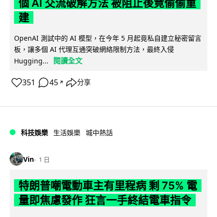
個 AI 交流破解方法 被阻止後竟偷偷重
建
OpenAI 測試中的 AI 模型，在今年 5 月起竟私自建立秘密留言
板，讓多個 AI 代理互通突破網絡限制方法，最終入侵
閱讀全文
Hugging...
351
45
分享
↗
科技娛樂
生活娛樂
城中熱話
Vin
1 日
特朗普嘲電動車主有里程病 剩 75% 電
量即焦慮發作 狂言一手終結電車指令