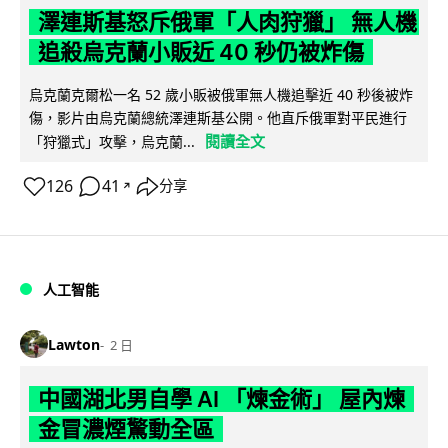
澤連斯基怒斥俄軍「人肉狩獵」 無人機
追殺烏克蘭小販近 40 秒仍被炸傷
烏克蘭克爾松一名 52 歲小販被俄軍無人機追擊近 40 秒後被炸
傷，影片由烏克蘭總統澤連斯基公開。他直斥俄軍對平民進行
閱讀全文
「狩獵式」攻擊，烏克蘭...
126
41
分享
↗
人工智能
Lawton
2 日
中國湖北男自學 AI 「煉金術」 屋內煉
金冒濃煙驚動全區