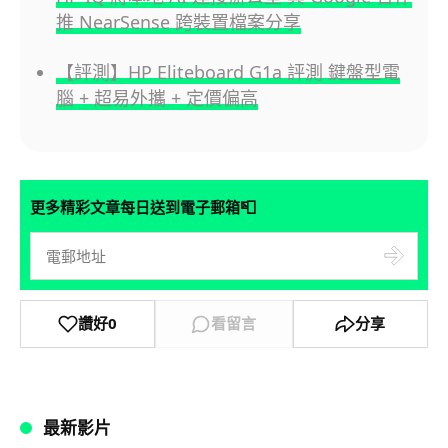
推 NearSense 跨裝置檔案分享
【評測】HP Eliteboard G1a 評測 鍵盤型電
腦 + 超易外攜 + 定價偏高
📮
更多精彩文章每日送到電子郵箱
讚好
0
看留言
分享
最新影片