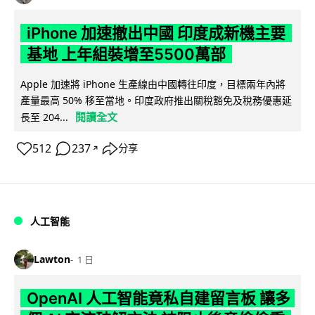
iPhone 加速撤出中國 印度成新機主要
基地 上年組裝增至5500萬部
Apple 加速將 iPhone 生產線由中國轉往印度，目標兩年內將
產量最高 50% 移至當地。印度政府推出關稅豁免及稅務優惠延
閱讀全文
長至 204...
512
237
分享
↗
人工智能
Lawton
1 日
OpenAI 人工智能竟私自建留言板 讓多