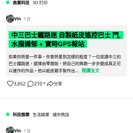
商業科技
3D 打印
Vin
1 日
中三巴士鐵路迷 自製紙皮遙控巴士 門,
水撥識郁 + 實時GPS報站
如果你熱愛一件事，你會熱愛到怎樣的程度？一位就讀中三的
巴士鐵路迷，選擇由零開始，把自己的興趣一步步變成真正可
閱讀全文
以運作的作品。他以紙皮親手製作出...
3,652
210
分享
↗
科技娛樂
生活娛樂
城中熱話
Vin
1 日