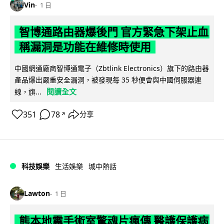
Vin
1 日
智博通路由器爆後門 官方緊急下架止血
稱漏洞是功能在維修時使用
中國網通廠商智博通電子（Zbtlink Electronics）旗下的路由器
產品爆出嚴重安全漏洞，被發現每 35 秒便會與中國伺服器連
閱讀全文
線，旗...
351
78
分享
↗
科技娛樂
生活娛樂
城中熱話
Lawton
1 日
熊本地震手術室驚魂片瘋傳 醫護保護病