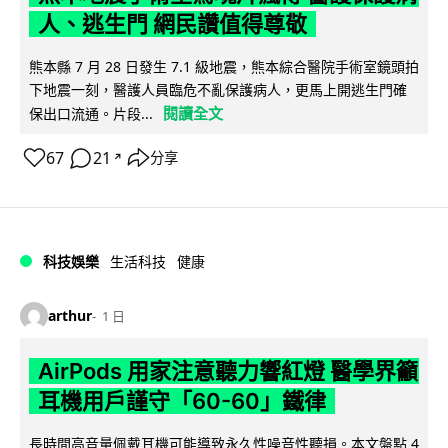
人、逃生門 網民讚值得尊敬
熊本縣 7 月 28 日發生 7.1 級地震，熊本綜合醫院手術室鏡頭拍
下地震一刻，醫護人員臨危不亂保護病人，更馬上開逃生門確
閱讀全文
保出口流通。片段...
67
21
分享
↗
科技娛樂
生活科技
健康
arthur
1 日
AirPods 用家注意聽力響紅燈 醫學界籲
耳機用戶謹守「60-60」鐵律
長時間高音量佩戴耳機可能導致永久性噪音性聽損。本文盤點 4