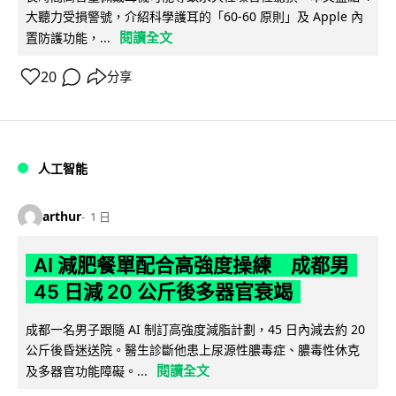
大聽力受損警號，介紹科學護耳的「60-60 原則」及 Apple 內
閱讀全文
置防護功能，...
20
分享
人工智能
arthur
1 日
AI 減肥餐單配合高強度操練 成都男
45 日減 20 公斤後多器官衰竭
成都一名男子跟隨 AI 制訂高強度減脂計劃，45 日內減去約 20
公斤後昏迷送院。醫生診斷他患上尿源性膿毒症、膿毒性休克
閱讀全文
及多器官功能障礙。...