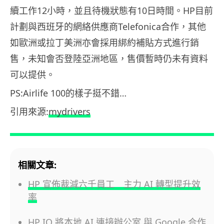
續工作12小時，並且待機狀態有10日時間。HP目前
計劃與西班牙的網絡供應商Telefonica合作，其他
如歐洲或拉丁美洲亦會採用綁約補貼方式進行銷
售，未知會否登陸亞洲地區，售價暫時仍未有資料
可以提供。
PS:Airlife 100的樣子挺不錯…
引用來源:
mydrivers
相關文章:
HP 宣佈裁減六千員工 主力 AI 轉型提升效
率
HP IQ 將本地 AI 連接辦公室 與 Google 合作