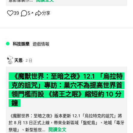
39
5
分享
↗
科技娛樂
遊戲情報
天恩
2 日
《魔獸世界：至暗之夜》12.1 「烏拉特
克的詛咒」專訪：巢穴不為提高世界首
領門檻而設 《諸王之眠》縮短約 10 分
鐘
《魔獸世界：至暗之夜》版本更新 12.1「烏拉特克的詛咒」將
於 8 月 13 日正式上線，帶來全新區域「盤蛇島」、地城「毒牙
閱讀全文
祭壇」、新型態世...