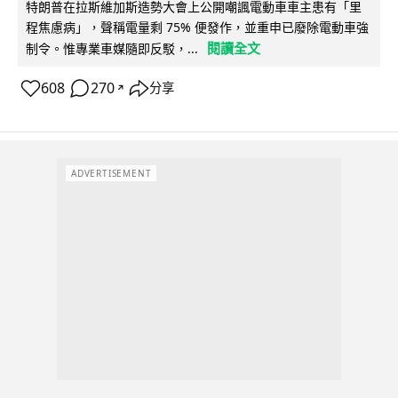
特朗普在拉斯維加斯造勢大會上公開嘲諷電動車車主患有「里
程焦慮病」，聲稱電量剩 75% 便發作，並重申已廢除電動車強
閱讀全文
制令。惟專業車媒隨即反駁，...
608
270
分享
↗
ADVERTISEMENT