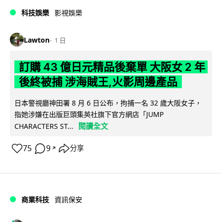
科技娛樂
影視娛樂
Lawton
1 日
訂購 43 億日元精品後棄單 大阪女 2 年
後終被捕 涉海賊王,火影周邊產品
日本警視廳神田署 8 月 6 日公布，拘捕一名 32 歲大阪女子，
指她涉嫌在出版巨頭集英社旗下官方網店「JUMP
閱讀全文
CHARACTERS ST...
75
9
分享
↗
商業科技
資訊保安